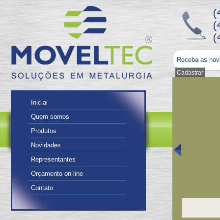
Receba as nov
Inicial
Quem somos
Produtos
Novidades
Representantes
Orçamento on-line
Contato