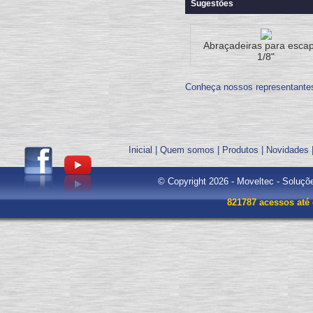
Sugestões
Abraçadeiras para esca
1/8"
Conheça nossos representante
Inicial
|
Quem somos
|
Produtos
|
Novidades
© Copyright 2026 - Moveltec - Soluçõ
821787 acessos até