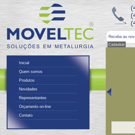
Receba as nov
Inicial
Quem somos
Produtos
Novidades
Representantes
Orçamento on-line
Contato