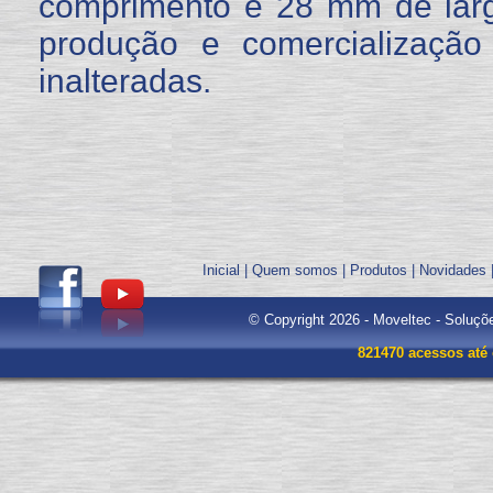
comprimento e 28 mm de larg
produção e comercialização
inalteradas.
Inicial
|
Quem somos
|
Produtos
|
Novidades
© Copyright 2026 - Moveltec - Soluçõ
821470 acessos até