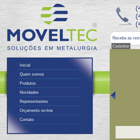
Receba as nov
Inicial
Quem somos
Produtos
Novidades
Representantes
Orçamento on-line
Contato