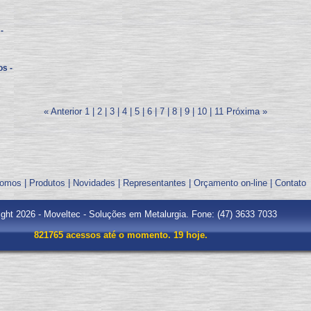
-
os -
« Anterior
1
|
2
|
3
|
4
|
5
|
6
|
7
|
8
|
9
|
10
|
11
Próxima »
omos
|
Produtos
|
Novidades
|
Representantes
|
Orçamento on-line
|
Contato
ght 2026 - Moveltec - Soluções em Metalurgia. Fone: (47) 3633 7033
821765 acessos até o momento. 19 hoje.