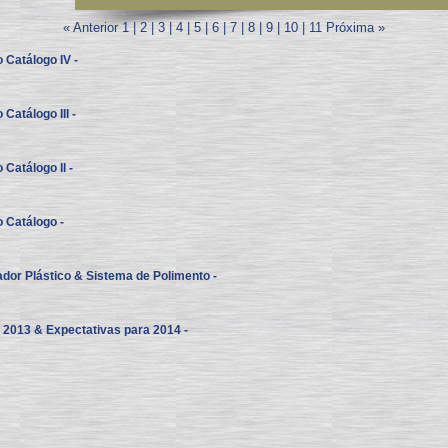
« Anterior
1
|
2
|
3
|
4
|
5
|
6
|
7
|
8
|
9
|
10
|
11
Próxima »
o Catálogo IV -
 Catálogo III -
 Catálogo II -
o Catálogo -
ador Plástico & Sistema de Polimento -
a 2013 & Expectativas para 2014 -